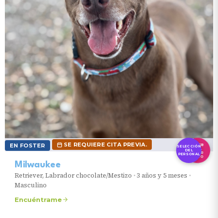
SE REQUIERE CITA PREVIA.
CLUB
AMOR
EN FOSTER
SELECCIÓN
DEL
DEL
PERSONAL
ÚNICO
Milwaukee
Retriever, Labrador chocolate/Mestizo
•
3 años y 5 meses
•
Masculino
Encuéntrame