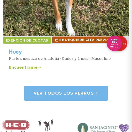
SE REQUIERE CITA PREVIA.
EXENCIÓN DE CUOTAS
CLUB
DEL
VETERANO
AMOR
ÚNICO
Huey
Pastor, mestizo de Anatolia
•
3 años y 1 mes
•
Masculino
Encuéntrame
VER TODOS LOS PERROS